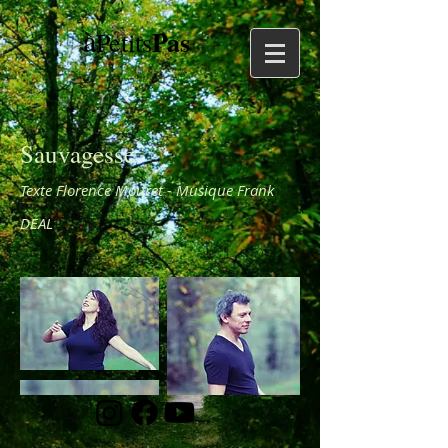
à
Pas
Petits
Sauvagesse
Texte Florence Mouret - Musique Frank
DEAL