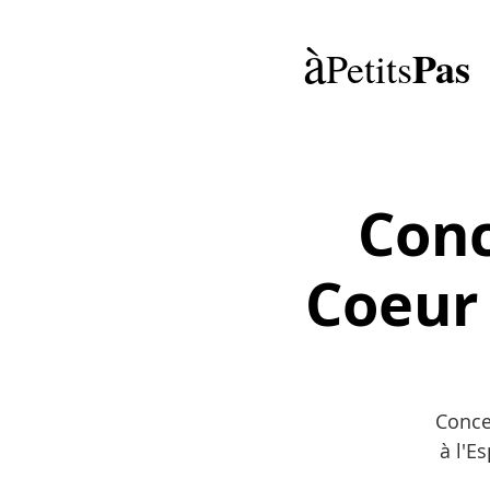
à
Pas
Petits
Conc
Coeur 
Conce
à l'E