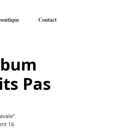
 boutique
Contact
album
its Pas
avale"
ent 16